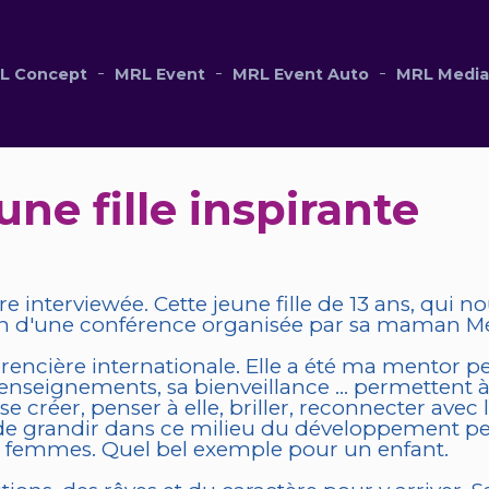
L Concept
MRL Event
MRL Event Auto
MRL Medi
une fille inspirante
e interviewée. Cette jeune fille de 13 ans, qui n
asion d'une conférence organisée par sa maman 
érencière internationale. Elle a été ma mentor p
ses enseignements, sa bienveillance ... permetten
e créer, penser à elle, briller, reconnecter avec
 de grandir dans ce milieu du développement pe
es femmes. Quel bel exemple pour un enfant.