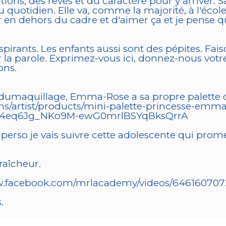
itions, des rêves et du caractère pour y arriver.
uotidien. Elle va, comme la majorité, à l'école
en dehors du cadre et d'aimer ça et je pense qu'
nspirants. Les enfants aussi sont des pépites. Fai
r la parole. Exprimez-vous ici, donnez-nous votr
ons.
abcdumaquillage, Emma-Rose a sa propre palette d
ns/artist/products/mini-palette-princesse-emm
l4eq6Jg_NKo9M-ewG0mrlBSYqBksQrrA
 perso je vais suivre cette adolescente qui prome
raîcheur.
/www.facebook.com/mrlacademy/videos/64616070
.