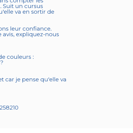
 Sans compter les
. Suit un cursus
elle va en sortir de
sons leur confiance.
e avis, expliquez-nous
e couleurs :
a?
t car je pense qu'elle va
7258210