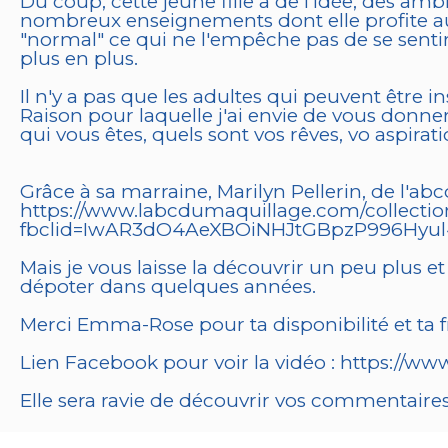
Du coup, cette jeune fille a de l'idée, des amb
nombreux enseignements dont elle profite au q
"normal" ce qui ne l'empêche pas de se sentir 
plus en plus.
Il n'y a pas que les adultes qui peuvent être i
Raison pour laquelle j'ai envie de vous donne
qui vous êtes, quels sont vos rêves, vo aspirati
Grâce à sa marraine, Marilyn Pellerin, de l'
https://www.labcdumaquillage.com/collectio
fbclid=IwAR3dO4AeXBOiNHJtGBpzP996Hyu
Mais je vous laisse la découvrir un peu plus et
dépoter dans quelques années.
Merci Emma-Rose pour ta disponibilité et ta f
Lien Facebook pour voir la vidéo : https:/
Elle sera ravie de découvrir vos commentaires