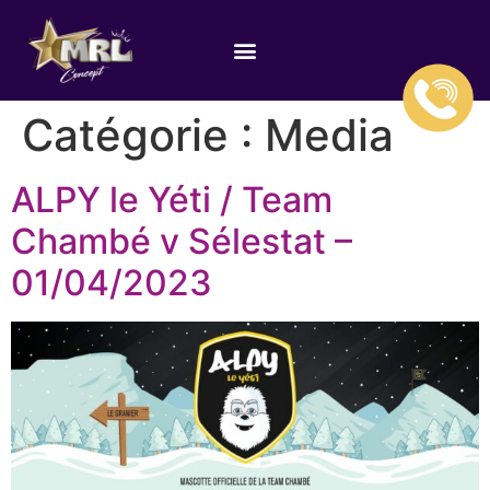
Catégorie :
Media
ALPY le Yéti / Team
Chambé v Sélestat –
01/04/2023